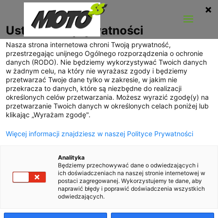
Ustawienia prywatności
Nasza strona internetowa chroni Twoją prywatność,
przestrzegając unijnego Ogólnego rozporządzenia o ochronie
danych (RODO). Nie będziemy wykorzystywać Twoich danych
w żadnym celu, na który nie wyrażasz zgody i będziemy
przetwarzać Twoje dane tylko w zakresie, w jakim nie
przekracza to danych, które są niezbędne do realizacji
określonych celów przetwarzania. Możesz wyrazić zgodę(y) na
przetwarzanie Twoich danych w określonych celach poniżej lub
klikając „Wyrażam zgodę".
Więcej informacji znajdziesz w naszej Polityce Prywatności
Analityka
Będziemy przechowywać dane o odwiedzających i
ich doświadczeniach na naszej stronie internetowej w
postaci zagregowanej. Wykorzystujemy te dane, aby
Ferrari Italia MCC Edition
naprawić błędy i poprawić doświadczenia wszystkich
odwiedzających.
utworzone przez
Stanisław
|
czerwiec 2014
|
Nowości