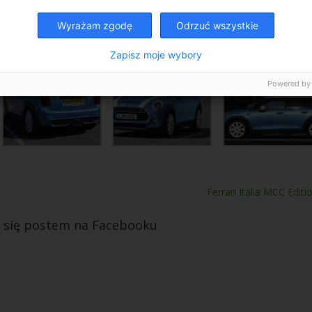
ing, albo używanego . A Wy co myślicie?
Wyrażam zgodę
Odrzuć wszystkie
Zapisz moje wybory
Powered by
Ferrari Italia MCC Editi
l się postem na Facebooku