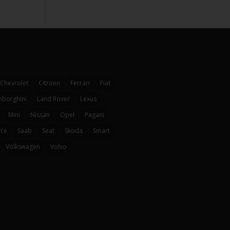
Chevrolet
Citroen
Ferrari
Fiat
mborghini
Land Rover
Lexus
Mini
Nissan
Opel
Pagani
yce
Saab
Seat
Skoda
Smart
Volkswagen
Volvo