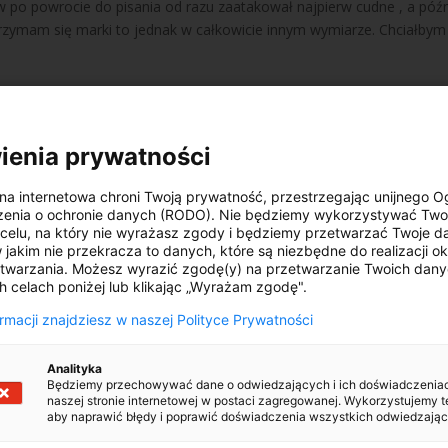
w po powrocie do pisania od razu zaatakował najpierw cudne , a późn
trzymam się marki to jednak w całkowicie innym wymiarze. Chciałbym
udziom w Mini się nudzi. Dali nam “niecodziennego” Countrymana i …
malne 5-drzwiowe Mini. Ale czy na pewno takie bezsensowne? Najpie
ienia prywatności
na internetowa chroni Twoją prywatność, przestrzegając unijnego 
er ma 134 KM (nie za mało jak na Coopera?), a w wersji Cooper S 19
zenia o ochronie danych (RODO). Nie będziemy wykorzystywać Two
bszerne i na pewno będzie w nim więcej miejsca niż w zwykłym Mini,
elu, na który nie wyrażasz zgody i będziemy przetwarzać Twoje da
w jakim nie przekracza to danych, które są niezbędne do realizacji o
zia.
twarzania. Możesz wyrazić zgodę(y) na przetwarzanie Twoich dan
h celach poniżej lub klikając „Wyrażam zgodę".
orów jakie aktualnie oferuje. Już kilka razy powtarzałem, że jak już
r Works – więcej nie potrzeba. Ok, jeszcze normalny Cooper dla tyc
ormacji znajdziesz w naszej Polityce Prywatności
o. Racja są o wiele ładniejsze auta niż Mini, które w najświeższej wer
 co chcą mieć lekko większe auto i co najważniejsze chcą się wyróżnia
Analityka
zwiowa.
Będziemy przechowywać dane o odwiedzających i ich doświadczenia
naszej stronie internetowej w postaci zagregowanej. Wykorzystujemy t
aby naprawić błędy i poprawić doświadczenia wszystkich odwiedzając
 w tej chwili potrzebne są nam Countryman i Paceman? A i zapomni
u – nazwy niestety nie pamiętam.