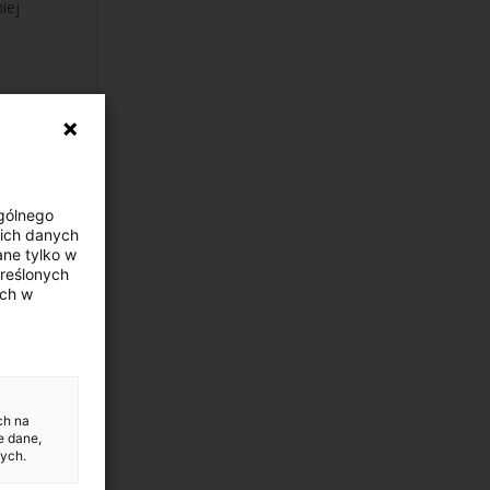
iej
rw
Ogólnego
2
ich danych
ne tylko w
kreślonych
ych w
h co
sji
ć na
ch na
e dane,
ych.
ałem