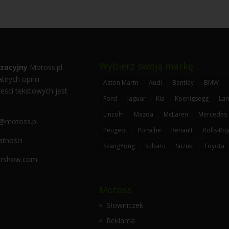
Wybierz swoją markę
zacyjny
Motoss.pl
tnych opinii.
Aston Martn
Audi
Bentley
BMW
eści tekstowych jest
Ford
Jaguar
Kia
Koenigsegg
La
Lincoln
Mazda
McLaren
Mercedes
@motoss.pl
Peugeot
Porsche
Renault
Rolls-Ro
atności
SsangYong
Subaru
Suzuki
Toyota
carshow.com
Motoss
Słowniczek
Reklama