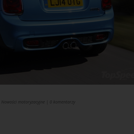
|
Nowości motoryzacyjne
|
0 komentarzy