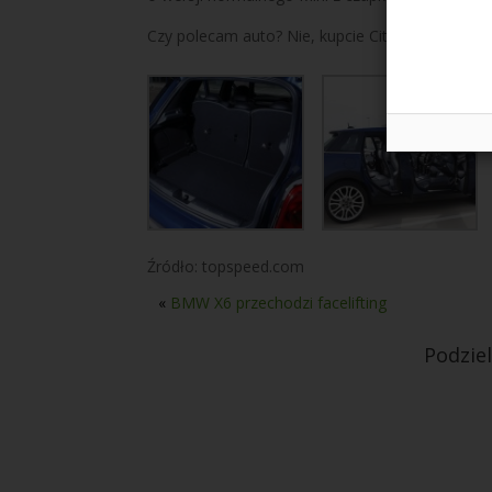
Czy polecam auto? Nie, kupcie Citroena DS3 Rac
Źródło: topspeed.com
«
BMW X6 przechodzi facelifting
Podzie