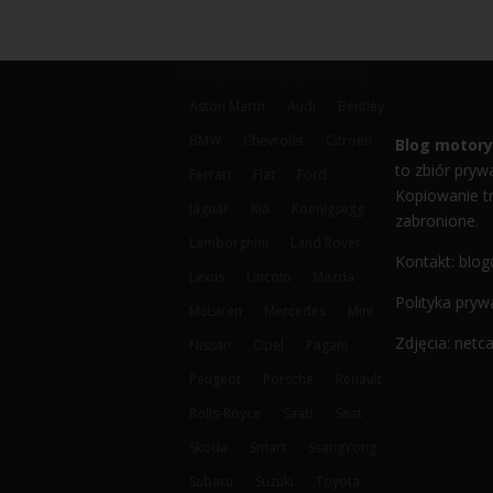
Znajdź swoją markę
Aston Martn
Audi
Bentley
BMW
Chevrolet
Citroen
Blog motory
to zbiór prywa
Ferrari
Fiat
Ford
Kopiowanie tr
Jaguar
Kia
Koenigsegg
zabronione.
Lamborghini
Land Rover
Kontakt:
blog
Lexus
Lincoln
Mazda
Polityka pryw
McLaren
Mercedes
Mini
Zdjęcia: net
Nissan
Opel
Pagani
Peugeot
Porsche
Renault
Rolls-Royce
Saab
Seat
Skoda
Smart
SsangYong
Subaru
Suzuki
Toyota