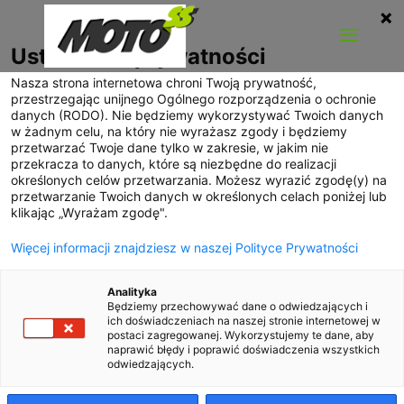
Ustawienia prywatności
Nasza strona internetowa chroni Twoją prywatność,
przestrzegając unijnego Ogólnego rozporządzenia o ochronie
danych (RODO). Nie będziemy wykorzystywać Twoich danych
w żadnym celu, na który nie wyrażasz zgody i będziemy
przetwarzać Twoje dane tylko w zakresie, w jakim nie
przekracza to danych, które są niezbędne do realizacji
określonych celów przetwarzania. Możesz wyrazić zgodę(y) na
przetwarzanie Twoich danych w określonych celach poniżej lub
klikając „Wyrażam zgodę".
Więcej informacji znajdziesz w naszej Polityce Prywatności
Analityka
Będziemy przechowywać dane o odwiedzających i
ich doświadczeniach na naszej stronie internetowej w
postaci zagregowanej. Wykorzystujemy te dane, aby
naprawić błędy i poprawić doświadczenia wszystkich
odwiedzających.
Jaguar E-Type Lightweight powraca
utworzone przez
Stanisław
|
wrzesień 2014
|
Nowości