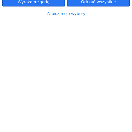
Czytaj dalej
Wyrażam zgodę
Odrzuć wszystkie
Zapisz moje wybory
Blog motoryzacyjny
Nowości, artykuły, youngtimery i narzekanie na
motoryzację.