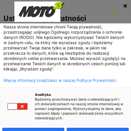
Ustawienia prywatności
Nasza strona internetowa chroni Twoją prywatność,
przestrzegając unijnego Ogólnego rozporządzenia o ochronie
Zastosowanie palet Euro
danych (RODO). Nie będziemy wykorzystywać Twoich danych
w żadnym celu, na który nie wyrażasz zgody i będziemy
w transporcie
przetwarzać Twoje dane tylko w zakresie, w jakim nie
przekracza to danych, które są niezbędne do realizacji
Palety Euro, czyli europalety, są
określonych celów przetwarzania. Możesz wyrazić zgodę(y) na
nieodłącznym elementem
przetwarzanie Twoich danych w określonych celach poniżej lub
transportu i logistyki. Dzięki
klikając „Wyrażam zgodę".
standardowym wymiarom i
Więcej informacji znajdziesz w naszej Polityce Prywatności
konstrukcji palety te ułatwiają
magazynowanie oraz przewóz
Analityka
towarów. W tym artykule
Będziemy przechowywać dane o odwiedzających i
omówimy, czym są palety Euro,
ich doświadczeniach na naszej stronie internetowej w
jakie są ich rodzaje i korzyści w
postaci zagregowanej. Wykorzystujemy te dane, aby
naprawić błędy i poprawić doświadczenia wszystkich
transporcie.
odwiedzających.