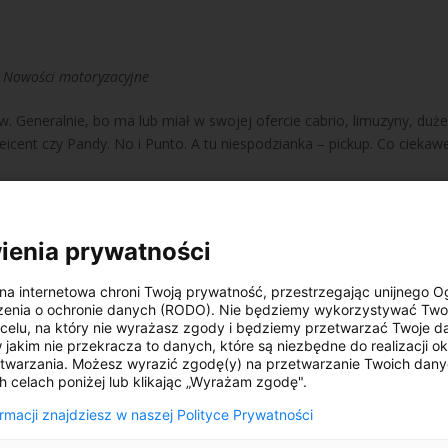
|
Nowości motoryzacyjne
. Generalnie, bo ma lub miał w swojej ofercie cabrio, limuzyny, duż
eicent czy Pandy. No i Punto. A tu niespodzianka – pickup. Co ciekaw
ienia prywatności
na internetowa chroni Twoją prywatność, przestrzegając unijnego 
zenia o ochronie danych (RODO). Nie będziemy wykorzystywać Two
elu, na który nie wyrażasz zgody i będziemy przetwarzać Twoje da
w jakim nie przekracza to danych, które są niezbędne do realizacji o
twarzania. Możesz wyrazić zgodę(y) na przetwarzanie Twoich dan
h celach poniżej lub klikając „Wyrażam zgodę".
ormacji znajdziesz w naszej Polityce Prywatności