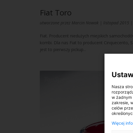
Fiat Toro
utworzone przez
Marcin Nowak
|
listopad 2015
Fiat. Producent niedużych miejskich samochodów
kombi. Dla nas Fiat to producent Cinquecento, S
jest to pierwszy pickup...
Ustaw
Nasza stro
rozporząd
w żadnym c
zakresie, 
celów prze
określonyc
Więcej inf