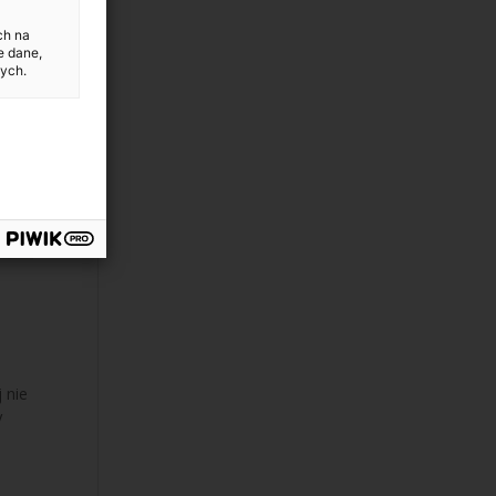
ch na
e dane,
ych.
 nie
V