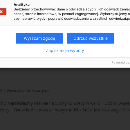
Analityka
Będziemy przechowywać dane o odwiedzających i ich doświadczenia
naszej stronie internetowej w postaci zagregowanej. Wykorzystujemy t
aby naprawić błędy i poprawić doświadczenia wszystkich odwiedzając
Wyrażam zgodę
Odrzuć wszystkie
Zapisz moje wybory
Powered by
14
|
Nowości motoryzacyjne
y. Narzekaliśmy właśnie na 500 tylko wtedy w wersji . Dobra, więcej
eczy… Fiat w końcu pokazał nowy model – 500x. Jest to, uwaga, SU