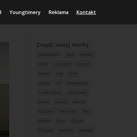
B
Youngtimery
Reklama
Kontakt
Znajdź swoją markę
Aston Martn
Audi
Bentley
BMW
Chevrolet
Citroen
Ferrari
Fiat
Ford
Jaguar
Kia
Koenigsegg
Lamborghini
Land Rover
Lexus
Lincoln
Mazda
McLaren
Mercedes
Mini
Nissan
Opel
Pagani
Peugeot
Porsche
Renault