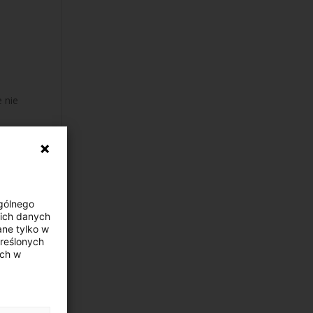
e
e nie
Ogólnego
ich danych
ne tylko w
kreślonych
ych w