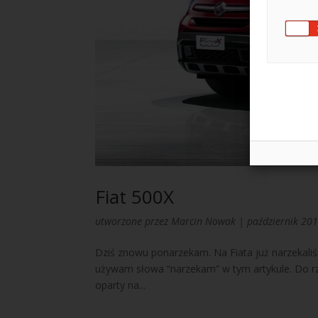
Fiat 500X
utworzone przez
Marcin Nowak
|
październik 20
Dziś znowu ponarzekam. Na Fiata już narzekaliśm
używam słowa “narzekam” w tym artykule. Do rz
oparty na...