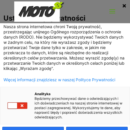
Ustawienia prywatności
Nasza strona internetowa chroni Twoją prywatność,
przestrzegając unijnego Ogólnego rozporządzenia o ochronie
danych (RODO). Nie będziemy wykorzystywać Twoich danych
w żadnym celu, na który nie wyrażasz zgody i będziemy
przetwarzać Twoje dane tylko w zakresie, w jakim nie
przekracza to danych, które są niezbędne do realizacji
określonych celów przetwarzania. Możesz wyrazić zgodę(y) na
przetwarzanie Twoich danych w określonych celach poniżej lub
klikając „Wyrażam zgodę".
Więcej informacji znajdziesz w naszej Polityce Prywatności
Analityka
Będziemy przechowywać dane o odwiedzających i
ich doświadczeniach na naszej stronie internetowej w
postaci zagregowanej. Wykorzystujemy te dane, aby
naprawić błędy i poprawić doświadczenia wszystkich
odwiedzających.
Jaguar E-Type Lightweight powraca
utworzone przez
Stanisław
|
wrzesień 2014
|
Nowości