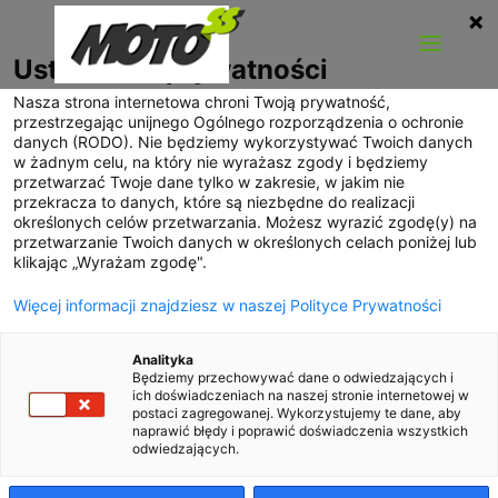
Ustawienia prywatności
Nasza strona internetowa chroni Twoją prywatność,
przestrzegając unijnego Ogólnego rozporządzenia o ochronie
Zastosowanie palet
danych (RODO). Nie będziemy wykorzystywać Twoich danych
w żadnym celu, na który nie wyrażasz zgody i będziemy
Euro w transporcie
przetwarzać Twoje dane tylko w zakresie, w jakim nie
przekracza to danych, które są niezbędne do realizacji
określonych celów przetwarzania. Możesz wyrazić zgodę(y) na
wrzesień 2024 | Marcin Nowak
przetwarzanie Twoich danych w określonych celach poniżej lub
klikając „Wyrażam zgodę".
Więcej informacji znajdziesz w naszej Polityce Prywatności
«
Social Media
Analityka
Marketing – Dlaczego
Będziemy przechowywać dane o odwiedzających i
firma powinna go
ich doświadczeniach na naszej stronie internetowej w
wykorzystywać?
postaci zagregowanej. Wykorzystujemy te dane, aby
Palety Euro, czyli
naprawić błędy i poprawić doświadczenia wszystkich
europalety, są
odwiedzających.
nieodłącznym elementem transportu i logistyki.
Dzięki standardowym wymiarom i konstrukcji