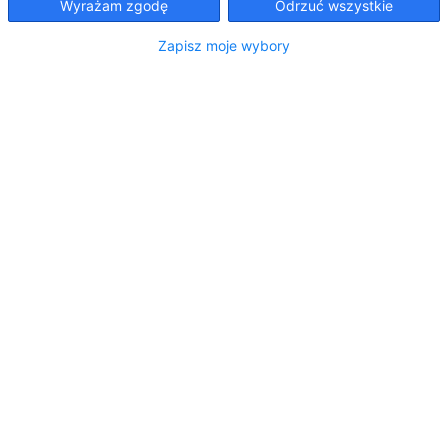
Wyrażam zgodę
Odrzuć wszystkie
palety te ułatwiają magazynowanie oraz przewóz
towarów. W tym artykule omówimy, czym są
Zapisz moje wybory
palety Euro, jakie są ich rodzaje i korzyści w
transporcie.
Czym są palety Euro?
Paleta Euro:standard w transporcie i
magazynowaniu
Palety używane: ekonomiczne rozwiązanie dla firm
Czym są palety Euro?
Palety Euro, inaczej europalety, to standardowe palety
drewniane o wymiarach 1200 × 800 mm. Ich
konstrukcja opiera się na specyfikacjach organizacji
EPAL (European Pallet Association), co gwarantuje
zgodność ze standardami jakości i wytrzymałości.