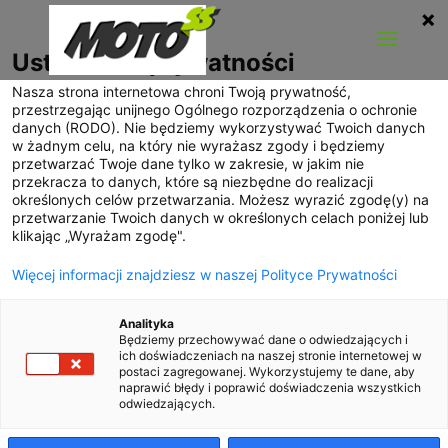
Ustawienia prywatności
Nasza strona internetowa chroni Twoją prywatność,
przestrzegając unijnego Ogólnego rozporządzenia o ochronie
Przygody z Mercem
danych (RODO). Nie będziemy wykorzystywać Twoich danych
w żadnym celu, na który nie wyrażasz zgody i będziemy
przetwarzać Twoje dane tylko w zakresie, w jakim nie
Czyli jak zostałem mechanikiem
przekracza to danych, które są niezbędne do realizacji
wrzesień 2018 | Marcin Nowak
określonych celów przetwarzania. Możesz wyrazić zgodę(y) na
przetwarzanie Twoich danych w określonych celach poniżej lub
klikając „Wyrażam zgodę".
Więcej informacji znajdziesz w naszej Polityce Prywatności
«
MotoClassic Wrocław
Retro Motor Show 2018
2018 [relacja]
»
Analityka
Będziemy przechowywać dane o odwiedzających i
ich doświadczeniach na naszej stronie internetowej w
Może z tym mechanikiem to przesadzam, ale kilka
postaci zagregowanej. Wykorzystujemy te dane, aby
spraw ogarnąłem sam. Ale do rzeczy. Życie z
naprawić błędy i poprawić doświadczenia wszystkich
odwiedzających.
Mercedesem jest przyjemne, bo jak na 26-letnie
auto nie psuje się prawie wcale. A na dodatek jego