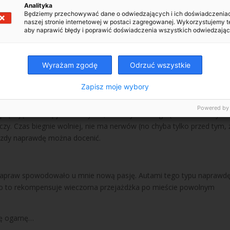
Analityka
Będziemy przechowywać dane o odwiedzających i ich doświadczenia
naszej stronie internetowej w postaci zagregowanej. Wykorzystujemy t
j. Wystarczy pododawać następujące składniki:
aby naprawić błędy i poprawić doświadczenia wszystkich odwiedzając
Wyrażam zgodę
Odrzuć wszystkie
Zapisz moje wybory
Powered by
rężająca. Lubię jeździć szybko, nie ukrywam tego (może niekiedy za
iczy. Czas biegnie wolniej, nie ma nerwów (no chyba tylko przed tym, 
azdy naprawdę można docenić.
u napraw spowodowało u mnie nową pasję. Autami tego typu naprawd
tko to rekompensuje wieczorna przejażdżka po mieście powolnym
chę ogarnę…