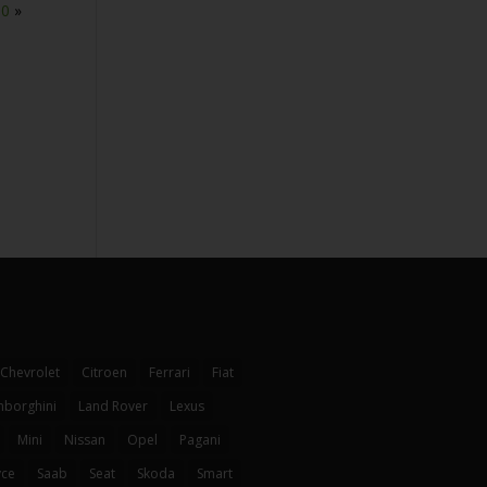
90
»
Chevrolet
Citroen
Ferrari
Fiat
mborghini
Land Rover
Lexus
Mini
Nissan
Opel
Pagani
yce
Saab
Seat
Skoda
Smart