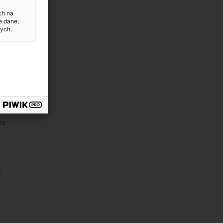
ch na
e dane,
ych.
że
ę