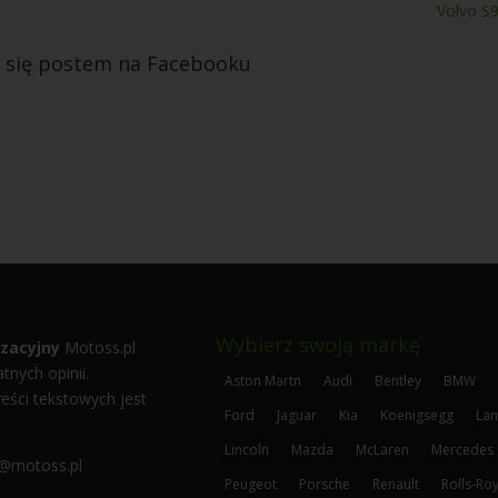
Volvo S
l się postem na Facebooku
Wybierz swoją markę
zacyjny
Motoss.pl
tnych opinii.
Aston Martn
Audi
Bentley
BMW
eści tekstowych jest
Ford
Jaguar
Kia
Koenigsegg
La
Lincoln
Mazda
McLaren
Mercedes
@motoss.pl
Peugeot
Porsche
Renault
Rolls-Ro