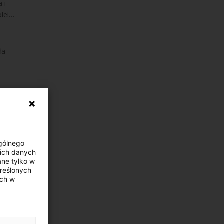
 i
olei…
ła
czce
Ogólnego
ni
ich danych
ne tylko w
kreślonych
dę
ych w