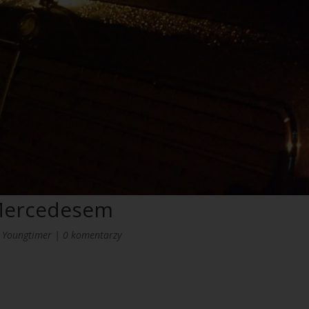
 Mercedesem
|
Youngtimer
|
0 komentarzy