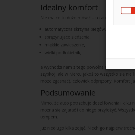
Idealny komfort
Nie ma co tu dużo mówić – to auto klasy wyższe
automatyczna skrzynia biegów,
sprężynujące siedzenia,
miękkie zawieszenie,
wielki podłokietnik,
a wychodzi nam z tego powolna jazda wielce odp
szybko), ale w Mercu jakoś to wszystko się nie l
może zgasnąć), człowiek odprężony. Komfort j
Podsumowanie
Mimo, że auto potrzebuje doszlifowania i kilk
można się zajarać i do niego przyłożyć. Wszys
tempem.
Już niedługo kilka zdjęć. Niech go najpierw tro