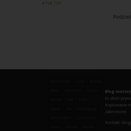
«
Fiat 124
Podzie
Znajdź swoją markę
Aston Martn
Audi
Bentley
BMW
Chevrolet
Citroen
Blog motory
to zbiór prywa
Ferrari
Fiat
Ford
Kopiowanie tr
Jaguar
Kia
Koenigsegg
zabronione.
Lamborghini
Land Rover
Kontakt:
blog
Lexus
Lincoln
Mazda