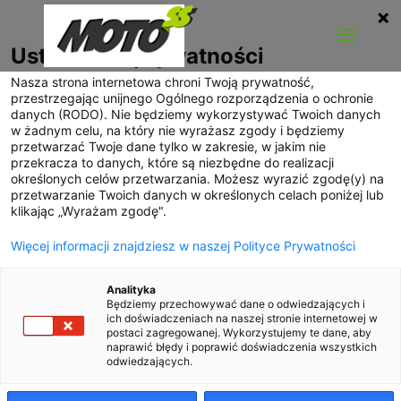
Ustawienia prywatności
Nasza strona internetowa chroni Twoją prywatność,
przestrzegając unijnego Ogólnego rozporządzenia o ochronie
danych (RODO). Nie będziemy wykorzystywać Twoich danych
w żadnym celu, na który nie wyrażasz zgody i będziemy
przetwarzać Twoje dane tylko w zakresie, w jakim nie
przekracza to danych, które są niezbędne do realizacji
określonych celów przetwarzania. Możesz wyrazić zgodę(y) na
przetwarzanie Twoich danych w określonych celach poniżej lub
klikając „Wyrażam zgodę".
Więcej informacji znajdziesz w naszej Polityce Prywatności
Analityka
Będziemy przechowywać dane o odwiedzających i
Bentley Bentayga Diesel
ich doświadczeniach na naszej stronie internetowej w
postaci zagregowanej. Wykorzystujemy te dane, aby
naprawić błędy i poprawić doświadczenia wszystkich
utworzone przez
Marcin Nowak
|
wrzesień 2016
|
odwiedzających.
Nowości motoryzacyjne
|
0 komentarzy