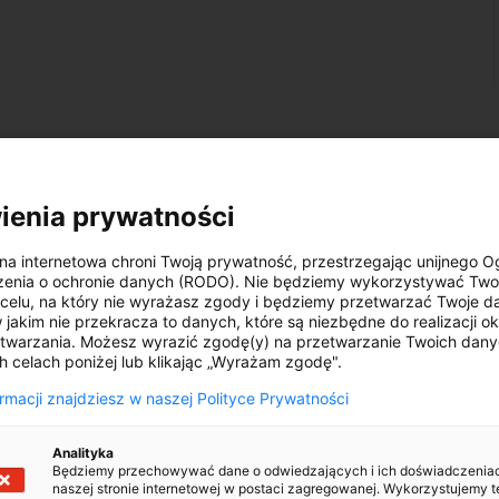
ię do rozmiaru opony?
oponie, jedno cieszy się wyjątkową popularnością, o czym świadczy 
ienia prywatności
erycznym, jednak każdy kierowca zetknął się symboliką znajdującą 
na internetowa chroni Twoją prywatność, przestrzegając unijnego 
, odnoszącego się do ogumienia, które można z łatwością nabyć za p
zenia o ochronie danych (RODO). Nie będziemy wykorzystywać Two
elu, na który nie wyrażasz zgody i będziemy przetwarzać Twoje da
w jakim nie przekracza to danych, które są niezbędne do realizacji o
twarzania. Możesz wyrazić zgodę(y) na przetwarzanie Twoich dan
od kątem:
h celach poniżej lub klikając „Wyrażam zgodę".
ormacji znajdziesz w naszej Polityce Prywatności
i;
Analityka
Będziemy przechowywać dane o odwiedzających i ich doświadczenia
naszej stronie internetowej w postaci zagregowanej. Wykorzystujemy t