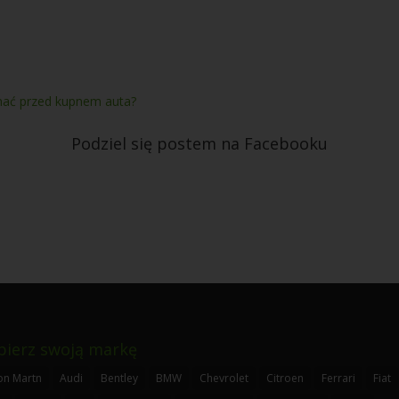
znać przed kupnem auta?
Podziel się postem na Facebooku
ierz swoją markę
on Martn
Audi
Bentley
BMW
Chevrolet
Citroen
Ferrari
Fiat