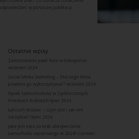
wym trzeba znać? Co oznacza oznaczenie
odpowiedzieć w poniższej publikacji.
Ostatnie wpisy
Zastosowanie palet Euro w transporcie
wrzesień 2024
Social Media Marketing – Dlaczego firma
powinna go wykorzystywać?
wrzesień 2024
Rynek Samochodowy w Zjednoczonych
Emiratach Arabskich
lipiec 2024
Łańcuch dostaw – czym jest i jak nim
zarządzać?
lipiec 2024
Jaka jest kara za brak ubezpieczenia
samochodu ciężarowego w 2024?
czerwiec