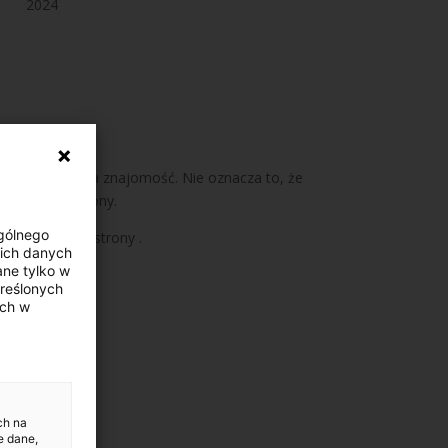
2024
jego powszechna znajomość. Nie oznacza to, że
się na boku opony.
Ogólnego
ośrednictwem strony .
ich danych
ne tylko w
kreślonych
ych w
ch na
e dane,