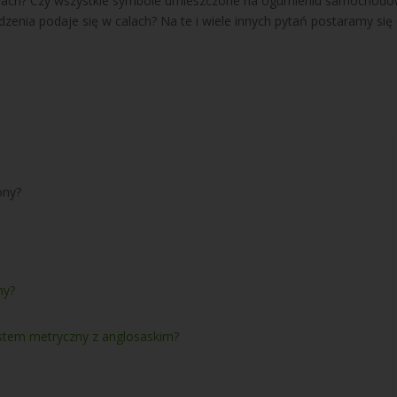
ponach? Czy wszystkie symbole umieszczone na ogumieniu samochodo
enia podaje się w calach? Na te i wiele innych pytań postaramy się 
ony?
ny?
stem metryczny z anglosaskim?