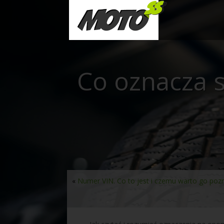
Co oznacza 
«
Numer VIN. Co to jest i czemu warto go po