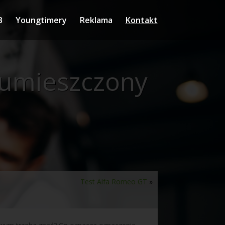
B
Youngtimery
Reklama
Kontakt
 umieszczony
Test Alfa Romeo GT
»