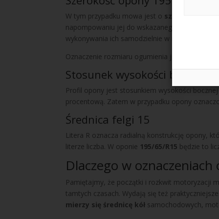
Szerokość opony 195
W tym przypadku mowa jest o
szerokości prz
napompowaniu jej do wskazanego ciśnienia. Pra
wykonywania ich samodzielnie w momencie zak
Oznaczenie rozmiaru ogumienia jako
195/65/R
Stosunek wysokości boku opon
Profil opony jest stosunkiem wysokości bocznej 
procentową. Zatem w przypadku opony oznacz
Średnica felgi 15
Litera R oznacza radialną konstrukcję opony, kt
literze liczba. W oponie
195/65/R15
będzie to li
Dlaczego w oznaczeniach 
Pamiętajmy, że początki i rozkwit motoryzacji 
tamtych czasach. Wydają się też praktyczniejsze
mierzy się średnicę kół
samochodowych, motocy