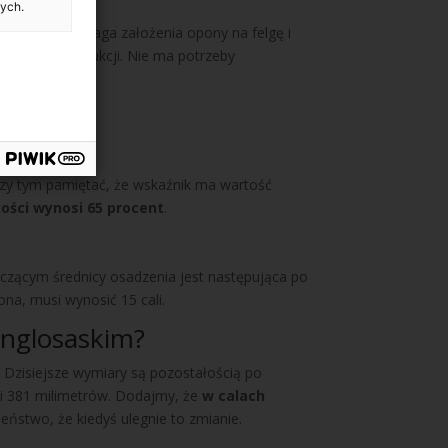
ych.
 pomiaru wymaga założenia opony na felgę i
procesie produkcji. Nie ma potrzeby
przy tym pamiętać, że wskaźnik ma wartość
ości wynosi 65 procent
.
tyczącym średnicy osadzenia jest następująca po
ona, musi wynosić 15 cali.
anglosaskim?
 Dzisiejsze wymiary są pozostałością po
eli 381 milimetrów. Dodajmy, że
w calach
stwo, że kiedyś ulegnie to zmianie.