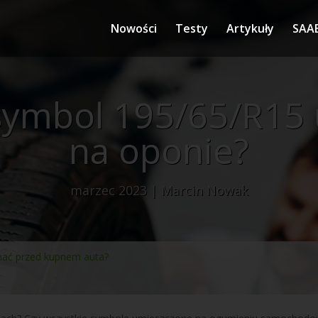
Nowości
Testy
Artykuły
SAA
symbol 195/65/R15
na oponie?
marzec 2023 | Marcin Nowak
znać przed kupnem auta?