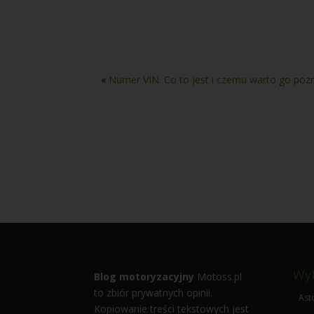
«
Numer VIN. Co to jest i czemu warto go po
Wyb
Blog motoryzacyjny
Motoss.pl
to zbiór prywatnych opinii.
Ast
Kopiowanie treści tekstowych jest