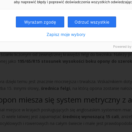
aby naprawić błędy i poprawić doświadczenia wszystkich odwiedzając
ekroju opony
, mierzonej pomiędzy ściankami bocznymi. Poprawność
gniemy uspokoić kierowców, iż wszystkie pomiary dokonywane są w 
Wyrażam zgodę
Odrzuć wszystkie
upu kompletu opon.
15
jest informacją, że
opona ma 195 mm szerokości.
Zapisz moje wybory
y do szerokości 65
Powered by
ścianki liczonym od zewnętrznej krawędzi felgi do bieżnika. Należy 
onej jako
195/65/R15 stosunek wysokości boku opony do szerok
óra dzięki temu jest znacznie mocniejsza i trwalsza. Wskaźnikiem do
czba 15. Innymi słowy,
średnica felgi
, na którą opona zostanie nałoż
opon miesza się system metryczny z 
miał miejsce w krajach posługujących się anglosaskim systemem miar.
. O wiele łatwiej jest zapamiętać
średnicę wynoszącą 15 cali
, aniż
klowych i rowerowych na całym świecie i małe jest prawdopodobień